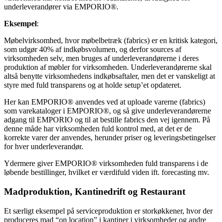
underleverandører via EMPORIO®.
Eksempel
:
Møbelvirksomhed, hvor møbelbetræk (fabrics) er en kritisk kategori,
som udgør 40% af indkøbsvolumen, og derfor sources af
virksomheden selv, men bruges af underleverandørerne i deres
produktion af møbler for virksomheden. Underleverandørerne skal
altså benytte virksomhedens indkøbsaftaler, men det er vanskeligt at
styre med fuld transparens og at holde setup’et opdateret.
Her kan EMPORIO® anvendes ved at uploade varerne (fabrics)
som varekataloger i EMPORIO®, og så give underleverandørerne
adgang til EMPORIO og til at bestille fabrics den vej igennem. På
denne måde har virksomheden fuld kontrol med, at det er de
korrekte varer der anvendes, herunder priser og leveringsbetingelser
for hver underleverandør.
Ydermere giver EMPORIO® virksomheden fuld transparens i de
løbende bestillinger, hvilket er værdifuld viden ift. forecasting mv.
Madproduktion, Kantinedrift og Restaurant
Et særligt eksempel på serviceproduktion er storkøkkener, hvor der
produceres mad “on location” i kantiner i virksomheder og andre