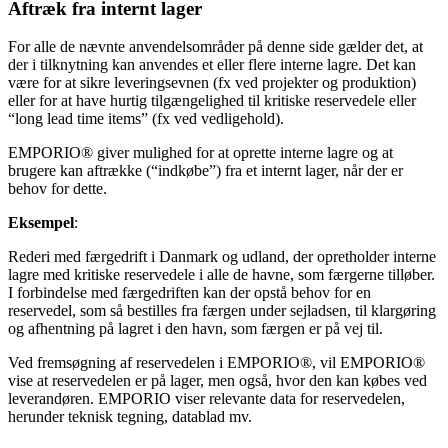
Aftræk fra internt lager
For alle de nævnte anvendelsområder på denne side gælder det, at
der i tilknytning kan anvendes et eller flere interne lagre. Det kan
være for at sikre leveringsevnen (fx ved projekter og produktion)
eller for at have hurtig tilgængelighed til kritiske reservedele eller
“long lead time items” (fx ved vedligehold).
EMPORIO® giver mulighed for at oprette interne lagre og at
brugere kan aftrække (“indkøbe”) fra et internt lager, når der er
behov for dette.
Eksempel
:
Rederi med færgedrift i Danmark og udland, der opretholder interne
lagre med kritiske reservedele i alle de havne, som færgerne tilløber.
I forbindelse med færgedriften kan der opstå behov for en
reservedel, som så bestilles fra færgen under sejladsen, til klargøring
og afhentning på lagret i den havn, som færgen er på vej til.
Ved fremsøgning af reservedelen i EMPORIO®, vil EMPORIO®
vise at reservedelen er på lager, men også, hvor den kan købes ved
leverandøren. EMPORIO viser relevante data for reservedelen,
herunder teknisk tegning, datablad mv.