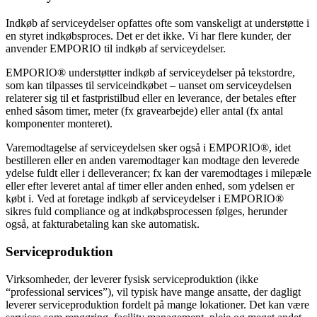
Indkøb af serviceydelser opfattes ofte som vanskeligt at understøtte i
en styret indkøbsproces. Det er det ikke. Vi har flere kunder, der
anvender EMPORIO til indkøb af serviceydelser.
EMPORIO® understøtter indkøb af serviceydelser på tekstordre,
som kan tilpasses til serviceindkøbet – uanset om serviceydelsen
relaterer sig til et fastpristilbud eller en leverance, der betales efter
enhed såsom timer, meter (fx gravearbejde) eller antal (fx antal
komponenter monteret).
Varemodtagelse af serviceydelsen sker også i EMPORIO®, idet
bestilleren eller en anden varemodtager kan modtage den leverede
ydelse fuldt eller i delleverancer; fx kan der varemodtages i milepæle
eller efter leveret antal af timer eller anden enhed, som ydelsen er
købt i. Ved at foretage indkøb af serviceydelser i EMPORIO®
sikres fuld compliance og at indkøbsprocessen følges, herunder
også, at fakturabetaling kan ske automatisk.
Serviceproduktion
Virksomheder, der leverer fysisk serviceproduktion (ikke
“professional services”), vil typisk have mange ansatte, der dagligt
leverer serviceproduktion fordelt på mange lokationer. Det kan være