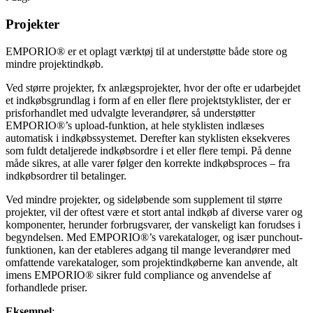
Projekter
EMPORIO® er et oplagt værktøj til at understøtte både store og
mindre projektindkøb.
Ved større projekter, fx anlægsprojekter, hvor der ofte er udarbejdet
et indkøbsgrundlag i form af en eller flere projektstyklister, der er
prisforhandlet med udvalgte leverandører, så understøtter
EMPORIO®’s upload-funktion, at hele styklisten indlæses
automatisk i indkøbssystemet. Derefter kan styklisten eksekveres
som fuldt detaljerede indkøbsordre i et eller flere tempi. På denne
måde sikres, at alle varer følger den korrekte indkøbsproces – fra
indkøbsordrer til betalinger.
Ved mindre projekter, og sideløbende som supplement til større
projekter, vil der oftest være et stort antal indkøb af diverse varer og
komponenter, herunder forbrugsvarer, der vanskeligt kan forudses i
begyndelsen. Med EMPORIO®’s varekataloger, og især punchout-
funktionen, kan der etableres adgang til mange leverandører med
omfattende varekataloger, som projektindkøberne kan anvende, alt
imens EMPORIO® sikrer fuld compliance og anvendelse af
forhandlede priser.
Eksempel
: