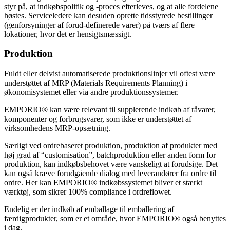
styr på, at indkøbspolitik og -proces efterleves, og at alle fordelene
høstes. Serviceledere kan desuden oprette tidsstyrede bestillinger
(genforsyninger af forud-definerede varer) på tværs af flere
lokationer, hvor det er hensigtsmæssigt.
Produktion
Fuldt eller delvist automatiserede produktionslinjer vil oftest være
understøttet af MRP (Materials Requirements Planning) i
økonomisystemet eller via andre produktionssystemer.
EMPORIO® kan være relevant til supplerende indkøb af råvarer,
komponenter og forbrugsvarer, som ikke er understøttet af
virksomhedens MRP-opsætning.
Særligt ved ordrebaseret produktion, produktion af produkter med
høj grad af “customisation”, batchproduktion eller anden form for
produktion, kan indkøbsbehovet være vanskeligt at forudsige. Det
kan også kræve forudgående dialog med leverandører fra ordre til
ordre. Her kan EMPORIO® indkøbssystemet bliver et stærkt
værktøj, som sikrer 100% compliance i ordreflowet.
Endelig er der indkøb af emballage til emballering af
færdigprodukter, som er et område, hvor EMPORIO® også benyttes
i dag.