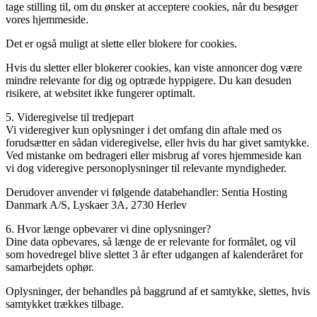
tage stilling til, om du ønsker at acceptere cookies, når du besøger
vores hjemmeside.
Det er også muligt at slette eller blokere for cookies.
Hvis du sletter eller blokerer cookies, kan viste annoncer dog være
mindre relevante for dig og optræde hyppigere. Du kan desuden
risikere, at websitet ikke fungerer optimalt.
5. Videregivelse til tredjepart
Vi videregiver kun oplysninger i det omfang din aftale med os
forudsætter en sådan videregivelse, eller hvis du har givet samtykke.
Ved mistanke om bedrageri eller misbrug af vores hjemmeside kan
vi dog videregive personoplysninger til relevante myndigheder.
Derudover anvender vi følgende databehandler: Sentia Hosting
Danmark A/S, Lyskaer 3A, 2730 Herlev
6. Hvor længe opbevarer vi dine oplysninger?
Dine data opbevares, så længe de er relevante for formålet, og vil
som hovedregel blive slettet 3 år efter udgangen af kalenderåret for
samarbejdets ophør.
Oplysninger, der behandles på baggrund af et samtykke, slettes, hvis
samtykket trækkes tilbage.