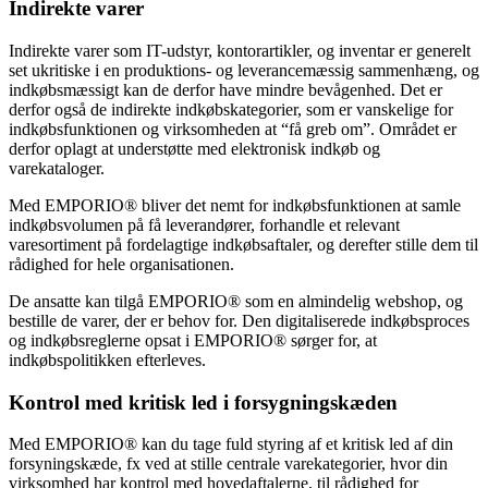
Indirekte varer
Indirekte varer som IT-udstyr, kontorartikler, og inventar er generelt
set ukritiske i en produktions- og leverancemæssig sammenhæng, og
indkøbsmæssigt kan de derfor have mindre bevågenhed. Det er
derfor også de indirekte indkøbskategorier, som er vanskelige for
indkøbsfunktionen og virksomheden at “få greb om”. Området er
derfor oplagt at understøtte med elektronisk indkøb og
varekataloger.
Med EMPORIO® bliver det nemt for indkøbsfunktionen at samle
indkøbsvolumen på få leverandører, forhandle et relevant
varesortiment på fordelagtige indkøbsaftaler, og derefter stille dem til
rådighed for hele organisationen.
De ansatte kan tilgå EMPORIO® som en almindelig webshop, og
bestille de varer, der er behov for. Den digitaliserede indkøbsproces
og indkøbsreglerne opsat i EMPORIO® sørger for, at
indkøbspolitikken efterleves.
Kontrol med kritisk led i forsygningskæden
Med EMPORIO® kan du tage fuld styring af et kritisk led af din
forsyningskæde, fx ved at stille centrale varekategorier, hvor din
virksomhed har kontrol med hovedaftalerne, til rådighed for