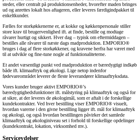
steder, eller centralt på produktionsenheder, hvorefter maden bringes
ud og anrettes lokalt hos aftageren, eller leveres færdigindpakket til
enkeltkunder.
Fælles for storkøkkenerne er, at kokke og køkkenpersonale stiller
store krav til brugervenlighed ift. at finde, bestille og modtage
råvarer hurtigt og sikkert. Hver dag – typisk om eftermiddagen –
bestilles alle råvarer til næste dags madproduktion. EMPORIO®
bruges i dag af flere storkøkkener, og kravene herfra har været med
til at udvikle og fine-tune nogle af funktionaliteterne.
Et andet væsentligt punkt ved madproduktion er bæredygtigt indkøb
både ift. klimaaftryk og økologi. Lige netop indenfor
fødevareområdet leverer de fleste leverandører klimaaftryksdata.
Vores kunder bruger aktivt EMPORIO®’s
bæredygtighedsfunktioner ift. målstyring på klimaaftryk og også for
at sikre, at der leveres de økologimål, som er aftalt i de forskellige
kundekontrakter. Ved hver bestilling viser EMPORIO® visuelt,
hvordan varerne i den givne bestilling ligger ift. mål for klimaaftryk
og økologi, og også hvordan bestillingen påvirker det samlede
klimaaftryk og økologiniveau set i forhold til forskellige opdelinger
(kundekontrakt, lokation, virksomhed mv.).
Serviceydelser