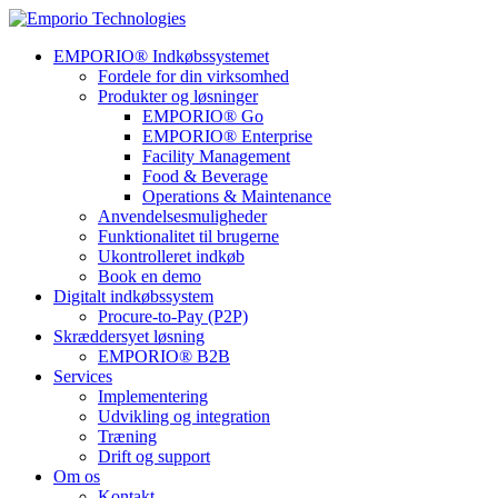
EMPORIO® Indkøbssystemet
Fordele for din virksomhed
Produkter og løsninger
EMPORIO® Go
EMPORIO® Enterprise
Facility Management
Food & Beverage
Operations & Maintenance
Anvendelsesmuligheder
Funktionalitet til brugerne
Ukontrolleret indkøb
Book en demo
Digitalt indkøbssystem
Procure-to-Pay (P2P)
Skræddersyet løsning
EMPORIO® B2B
Services
Implementering
Udvikling og integration
Træning
Drift og support
Om os
Kontakt