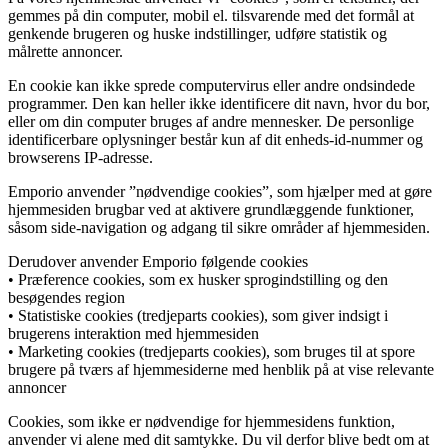
gemmes på din computer, mobil el. tilsvarende med det formål at
genkende brugeren og huske indstillinger, udføre statistik og
målrette annoncer.
En cookie kan ikke sprede computervirus eller andre ondsindede
programmer. Den kan heller ikke identificere dit navn, hvor du bor,
eller om din computer bruges af andre mennesker. De personlige
identificerbare oplysninger består kun af dit enheds-id-nummer og
browserens IP-adresse.
Emporio anvender ”nødvendige cookies”, som hjælper med at gøre
hjemmesiden brugbar ved at aktivere grundlæggende funktioner,
såsom side-navigation og adgang til sikre områder af hjemmesiden.
Derudover anvender Emporio følgende cookies
• Præference cookies, som ex husker sprogindstilling og den
besøgendes region
• Statistiske cookies (tredjeparts cookies), som giver indsigt i
brugerens interaktion med hjemmesiden
• Marketing cookies (tredjeparts cookies), som bruges til at spore
brugere på tværs af hjemmesiderne med henblik på at vise relevante
annoncer
Cookies, som ikke er nødvendige for hjemmesidens funktion,
anvender vi alene med dit samtykke. Du vil derfor blive bedt om at