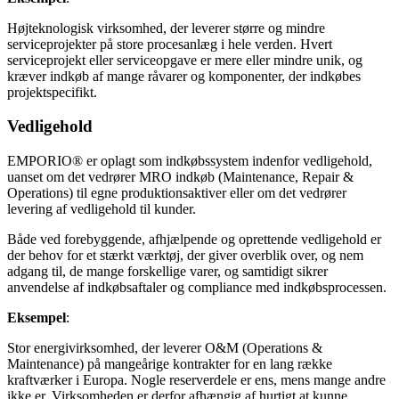
Højteknologisk virksomhed, der leverer større og mindre
serviceprojekter på store procesanlæg i hele verden. Hvert
serviceprojekt eller serviceopgave er mere eller mindre unik, og
kræver indkøb af mange råvarer og komponenter, der indkøbes
projektspecifikt.
Vedligehold
EMPORIO® er oplagt som indkøbssystem indenfor vedligehold,
uanset om det vedrører MRO indkøb (Maintenance, Repair &
Operations) til egne produktionsaktiver eller om det vedrører
levering af vedligehold til kunder.
Både ved forebyggende, afhjælpende og oprettende vedligehold er
der behov for et stærkt værktøj, der giver overblik over, og nem
adgang til, de mange forskellige varer, og samtidigt sikrer
anvendelse af indkøbsaftaler og compliance med indkøbsprocessen.
Eksempel
:
Stor energivirksomhed, der leverer O&M (Operations &
Maintenance) på mangeårige kontrakter for en lang række
kraftværker i Europa. Nogle reserverdele er ens, mens mange andre
ikke er. Virksomheden er derfor afhængig af hurtigt at kunne