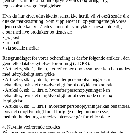
tjenester, samt for at kunne opfylde vores bogførings- og
regnskabsmæssige forpligtelser.
Hvis du har givet udtrykkeligt samtykke hertil, vil vi også sende dig
direkte markedsføring. Som supplement til oplysningerne på vores
hjemmeside kan vi således – med dit samtykke – også holde dig
ajour med nye produkter og tjenester:
• pr. post
• pr. mail
• via sociale medier
Retsgrundlaget for vores behandling er derfor følgende artikler i den
generelle databeskyttelses-forordning (GDPR):
• Artikel 6, stk. 1, litra a, hvorefter personoplysninger kan behandles
med udtrykkeligt sam-tykke
• Artikel 6, stk. 1, litra b, hvorefter personoplysninger kan
behandles, hvis det er nødvendigt for at opfylde en kontrakt
• Artikel 6, stk. 1, litra c, hvorefter personoplysninger kan
behandles, hvis det er nødvendigt for at overholde en retlig
forpligtelse
• Artikel 6, stk. 1, litra f, hvorefter personoplysninger kan behandles,
hvis det er nødvendigt for at forfølge en legitim interesse,
medmindre den registreredes interesser går forud for dette.
4. Navnlig vedrørende cookies
På vores hjemmeside anvender vi “cookies”, som er tekstfiler, der