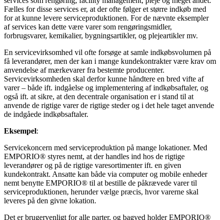
services som rengøring, facility management, pleje og meget andet.
Fælles for disse services er, at der ofte følger et større indkøb med
for at kunne levere serviceproduktionen. For de nævnte eksempler
af services kan dette være varer som rengøringsmidler,
forbrugsvarer, kemikalier, bygningsartikler, og plejeartikler mv.
En servicevirksomhed vil ofte forsøge at samle indkøbsvolumen på
få leverandører, men der kan i mange kundekontrakter være krav om
anvendelse af mærkevarer fra bestemte producenter.
Servicevirksomheden skal derfor kunne håndtere en bred vifte af
varer – både ift. indgåelse og implementering af indkøbsaftaler, og
også ift. at sikre, at den decentrale organisation er i stand til at
anvende de rigtige varer de rigtige steder og i det hele taget anvende
de indgåede indkøbsaftaler.
Eksempel
:
Servicekoncern med serviceproduktion på mange lokationer. Med
EMPORIO® styres nemt, at der handles ind hos de rigtige
leverandører og på de rigtige varesortimenter ift. en given
kundekontrakt. Ansatte kan både via computer og mobile enheder
nemt benytte EMPORIO® til at bestille de påkrævede varer til
serviceproduktionen, herunder vælge præcis, hvor varerne skal
leveres på den givne lokation.
Det er brugervenligt for alle parter, og bagved holder EMPORIO®